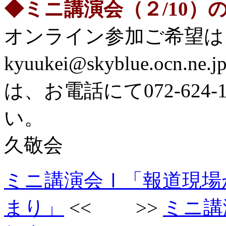
◆ミニ講演会（２/10）
オンライン参加ご希望は
kyuukei@skyblue.o
は、お電話にて072-624
い。
久敬会
ミニ講演会Ⅰ「報道現場
まり」
<< >>
ミニ講