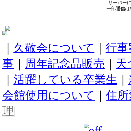
サーバー
一部通信は
｜
久敬会について
｜
行事
事
｜
周年記念品販売
｜
天
｜
活躍している卒業生
｜
会館使用について
｜
住所
理
|