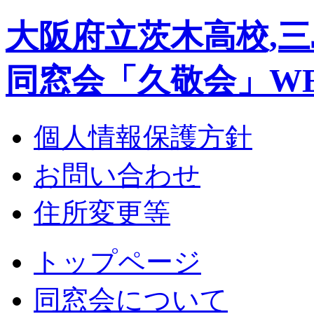
大阪府立茨木高校,三
同窓会「久敬会」W
個人情報保護方針
お問い合わせ
住所変更等
トップページ
同窓会について