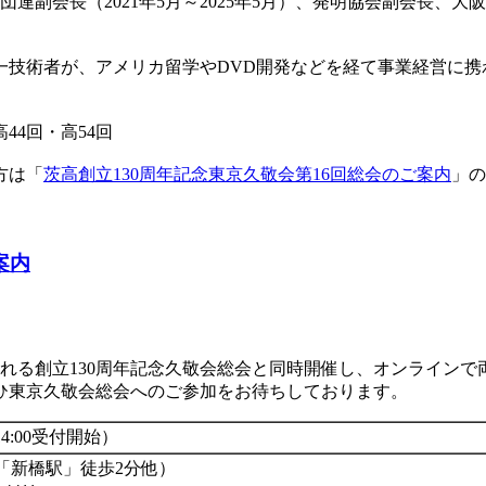
経団連副会長（2021年5月～2025年5月）、発明協会副会長、
一技術者が、アメリカ留学やDVD開発などを経て事業経営に携
44回・高54回
方は「
茨高創立130周年記念東京久敬会第16回総会のご案内
」の
案内
れる創立130周年記念久敬会総会と同時開催し、オンライン
ひ東京久敬会総会へのご参加をお待ちしております。
（14:00受付開始）
「新橋駅」徒歩2分他）