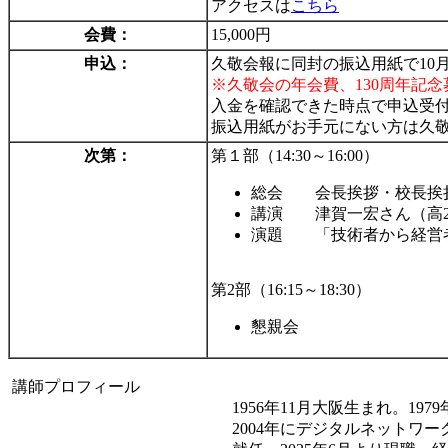
アクセスは
こちら
会費：
15,000円
申込：
久敬会報に同封の振込用紙で10月
※久敬会の年会費、130周年記
入金を確認できた時点で申込受
振込用紙がお手元にない方は久敬会事務
次第：
第１部（14:30～16:00）
総会 会長挨拶・校長挨
講演 津賀一宏さん（高2
演題 「技術者から経営
第2部（16:15～18:30）
懇親会
講師プロフィール
1956年11月大阪生まれ。
2004年にデジタルネットワ