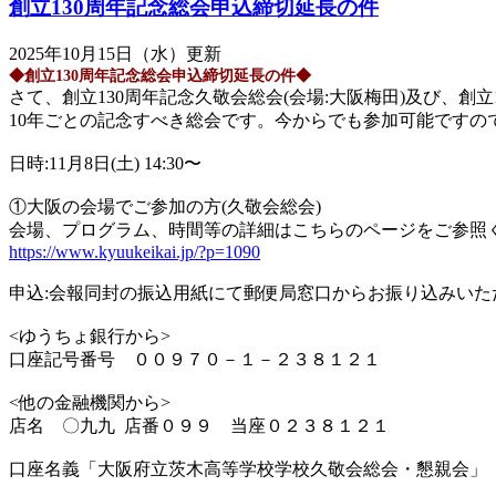
創立130周年記念総会申込締切延長の件
2025年10月15日（水）更新
◆創立130周年記念総会申込締切延長の件◆
さて、創立130周年記念久敬会総会(会場:大阪梅田)及び、創立
10年ごとの記念すべき総会です。今からでも参加可能ですの
日時:11月8日(土) 14:30〜
①大阪の会場でご参加の方(久敬会総会)
会場、プログラム、時間等の詳細はこちらのページをご参照
https://www.kyuukeikai.jp/?p=1090
申込:会報同封の振込用紙にて郵便局窓口からお振り込みいただ
<ゆうちょ銀行から>
口座記号番号 ００９７０－１－２３８１２１
<他の金融機関から>
店名 〇九九 店番０９９ 当座０２３８１２１
口座名義「大阪府立茨木高等学校学校久敬会総会・懇親会」