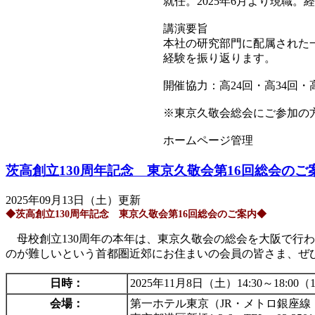
就任。2025年6月より現職。
講演要旨
本社の研究部門に配属された
経験を振り返ります。
開催協力：高24回・高34回・高
※東京久敬会総会にご参加の
ホームページ管理
茨高創立130周年記念 東京久敬会第16回総会のご
2025年09月13日（土）更新
◆茨高創立130周年記念 東京久敬会第16回総会のご案内◆
母校創立130周年の本年は、東京久敬会の総会を大阪で行わ
のが難しいという首都圏近郊にお住まいの会員の皆さま、ぜ
日時：
2025年11月8日（土）14:30～18:00
会場：
第一ホテル東京（JR・メトロ銀座線