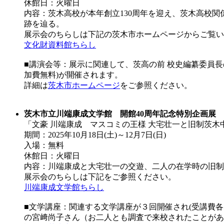
休館日：火曜日
内容：茨木高校が本年創立130周年を迎え、茨木高校
跡を辿る。
展示会のちらしは下記の茨木市ホームページからご覧い
文化財資料館ちらし
■講演会等：展示に関連して、茨高の前 校史編纂委員長
加費無料)が開催されます。
詳細は
茨木市ホームページ
をご参照ください。
茨木市立川端康成文学館 開館40周年記念特別企画展
「文豪 川端康成 マスコミの王様 大宅壮一と旧制茨木
期間：2025年10月18日(土)～12月7日(日)
入場：無料
休館日：火曜日
内容：川端康成と大宅壮一の交遊、二人の在学時の旧制
展示会のちらしは下記をご参照ください。
川端康成文学館ちらし
■文学講座：関連する文学講座が３回開催され(受講費各
の宮﨑尚子さん（お二人とも調査で来校されたことがあ