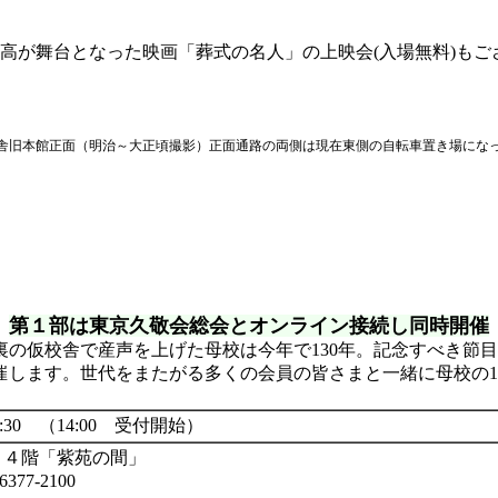
高が舞台となった映画「葬式の名人」の上映会(入場無料)もご
舎旧本館正面（明治～大正頃撮影）正面通路の両側は現在東側の自転車置き場にな
第１部は東京久敬会総会とオンライン接続し同時開催
庫裏の仮校舎で産声を上げた母校は今年で130年。記念すべき
します。世代をまたがる多くの会員の皆さまと一緒に母校の1
8:30 （14:00 受付開始）
 ４階「紫苑の間」
77-2100