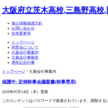
大阪府立茨木高校,三島野高校
個人情報保護方針
お問い合わせ
住所変更等
トップページ
同窓会について
久敬会行事案内
久敬会行事報告
周年記念行事
トップページ
>
久敬会行事案内
保護中: 定例幹事会議案書(幹事専用)
2026年05月14日（木）更新
このコンテンツはパスワードで保護されています。閲覧する