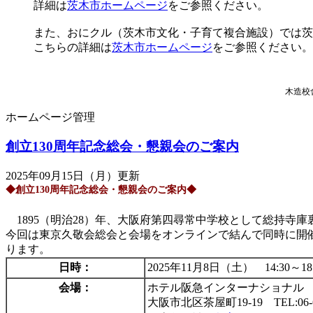
詳細は
茨木市ホームページ
をご参照ください。
また、おにクル（茨木市文化・子育て複合施設）では茨
こちらの詳細は
茨木市ホームページ
をご参照ください。
木造校
ホームページ管理
創立130周年記念総会・懇親会のご案内
2025年09月15日（月）更新
◆創立130周年記念総会・懇親会のご案内◆
1895（明治28）年、大阪府第四尋常中学校として総持寺
今回は東京久敬会総会と会場をオンラインで結んで同時に開催
ります。
日時：
2025年11月8日（土） 14:30～1
会場：
ホテル阪急インターナショナル
大阪市北区茶屋町19-19 TEL:06-63