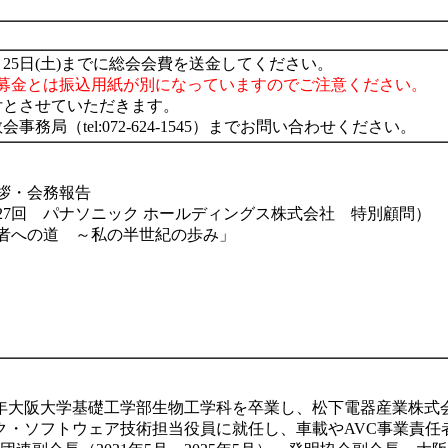
25日(土)までに総会会費を送金してください。
念募金とは振込用紙が別になっていますのでご注意ください。
付とさせていただきます。
局（tel:072-624-1545）までお問い合わせください。
拶・会務報告
7回 パナソニック ホールディングス株式会社 特別顧問）
者への道 ～私の半世紀の歩み」
1979年大阪大学基礎工学部生物工学科を卒業し、松下電器産業
ーク・ソフトウェア技術担当役員に就任し、車載やAVC事業責任者