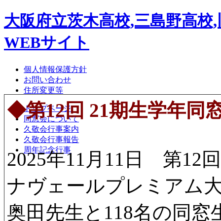
大阪府立茨木高校,三島野高校
WEBサイト
個人情報保護方針
お問い合わせ
住所変更等
◆第12回 21期生学年同
トップページ
同窓会について
久敬会行事案内
久敬会行事報告
周年記念行事
2025年11月11日 第
ナヴェールプレミアム
奥田先生と118名の同