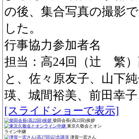
の後、集合写真の撮影
した。
行事協力参加者名
担当：高24回（辻 繁）
と、佐々原友子、山下純子
瑛、城間裕美、前田幸子
[スライドショーで表示]
柴田会長(高22回)挨拶
東京久敬会とオン
ライン中継
津賀一宏さん