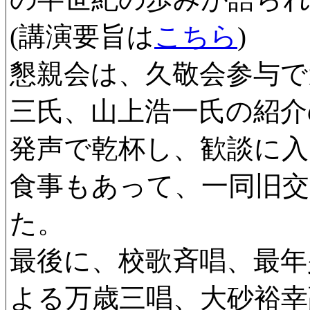
(講演要旨は
こちら
)
懇親会は、久敬会参与で
三氏、山上浩一氏の紹介
発声で乾杯し、歓談に
食事もあって、一同旧
た。
最後に、校歌斉唱、最年少
よる万歳三唱、大砂裕幸副