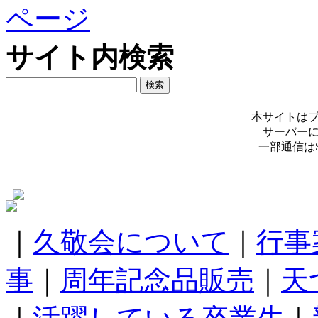
サイト内検索
本サイトは
サーバー
一部通信は
｜
久敬会について
｜
行事
事
｜
周年記念品販売
｜
天