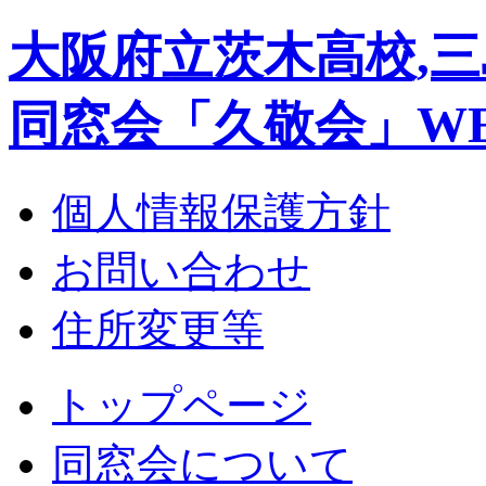
大阪府立茨木高校,三
同窓会「久敬会」W
個人情報保護方針
お問い合わせ
住所変更等
トップページ
同窓会について