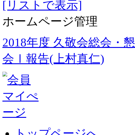
[リストで表示]
ホームページ管理
2018年度 久敬会総会・
会Ⅰ報告(上村真仁)
トップページへ