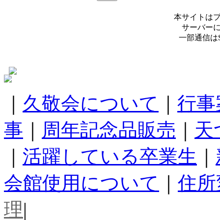
本サイトは
サーバー
一部通信は
｜
久敬会について
｜
行事
事
｜
周年記念品販売
｜
天
｜
活躍している卒業生
｜
会館使用について
｜
住所
理
|