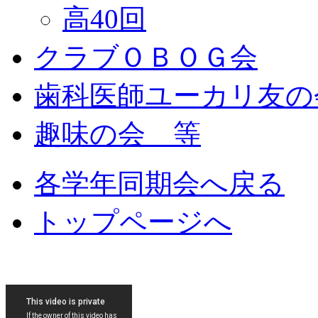
高40回
クラブＯＢＯＧ会
歯科医師ユーカリ友の
趣味の会 等
各学年同期会へ戻る
トップページへ