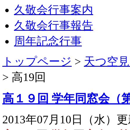
久敬会行事案内
久敬会行事報告
周年記念行事
トップページ
>
天つ空見
>
高19回
高１９回 学年同窓会（
2013年07月10日（水）