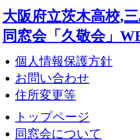
大阪府立茨木高校,三
同窓会「久敬会」W
個人情報保護方針
お問い合わせ
住所変更等
トップページ
同窓会について