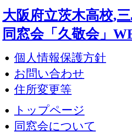
大阪府立茨木高校,三
同窓会「久敬会」W
個人情報保護方針
お問い合わせ
住所変更等
トップページ
同窓会について