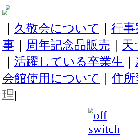
｜
久敬会について
｜
行事
事
｜
周年記念品販売
｜
天
｜
活躍している卒業生
｜
会館使用について
｜
住所
理
|