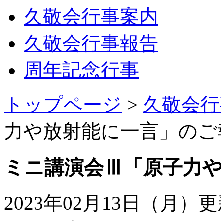
久敬会行事案内
久敬会行事報告
周年記念行事
トップページ
>
久敬会行
力や放射能に一言」のご
ミニ講演会Ⅲ「原子力
2023年02月13日（月）