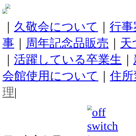
｜
久敬会について
｜
行事
事
｜
周年記念品販売
｜
天
｜
活躍している卒業生
｜
会館使用について
｜
住所
理
|