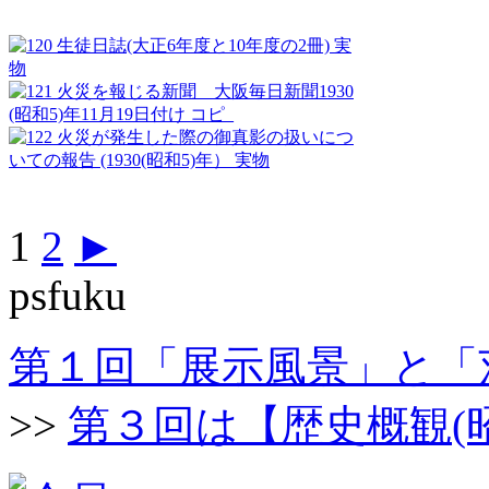
1
2
►
psfuku
第１回「展示風景」と「茨
>>
第３回は【歴史概観(