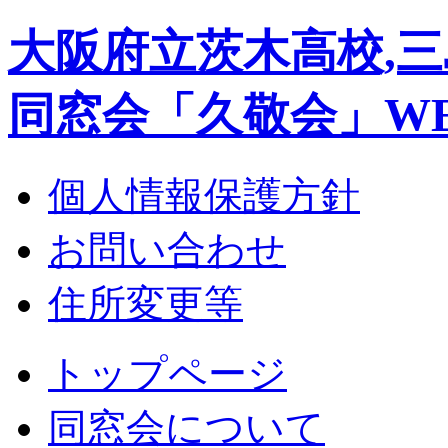
大阪府立茨木高校,三
同窓会「久敬会」W
個人情報保護方針
お問い合わせ
住所変更等
トップページ
同窓会について