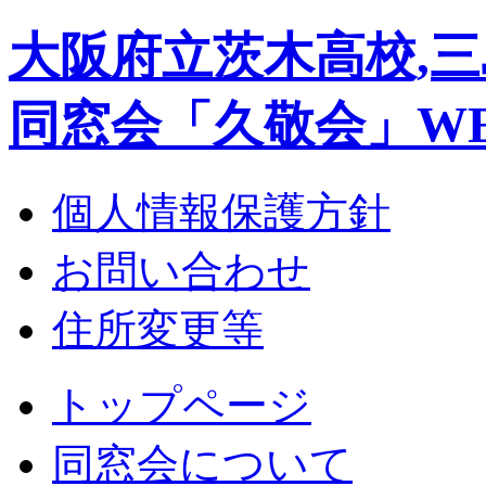
大阪府立茨木高校,三
同窓会「久敬会」W
個人情報保護方針
お問い合わせ
住所変更等
トップページ
同窓会について