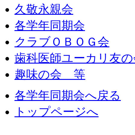
久敬永親会
各学年同期会
クラブＯＢＯＧ会
歯科医師ユーカリ友の
趣味の会 等
各学年同期会へ戻る
トップページへ