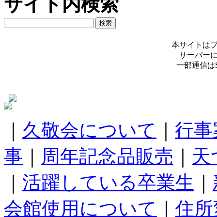
サイト内検索
本サイトは
サーバー
一部通信は
｜
久敬会について
｜
行事
事
｜
周年記念品販売
｜
天
｜
活躍している卒業生
｜
会館使用について
｜
住所