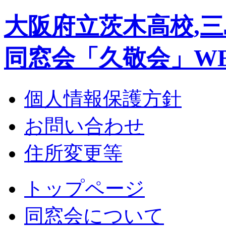
大阪府立茨木高校,三
同窓会「久敬会」W
個人情報保護方針
お問い合わせ
住所変更等
トップページ
同窓会について