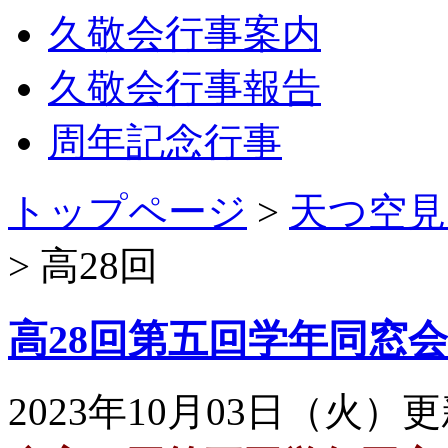
久敬会行事案内
久敬会行事報告
周年記念行事
トップページ
>
天つ空見
>
高28回
高28回第五回学年同窓
2023年10月03日（火）