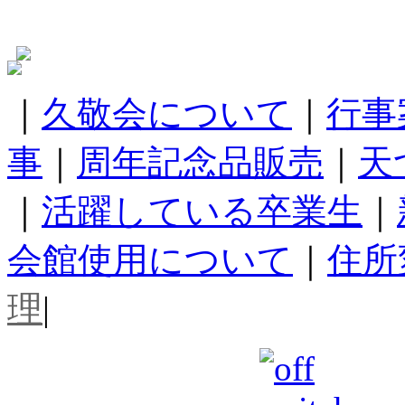
｜
久敬会について
｜
行事
事
｜
周年記念品販売
｜
天
｜
活躍している卒業生
｜
会館使用について
｜
住所
理
|