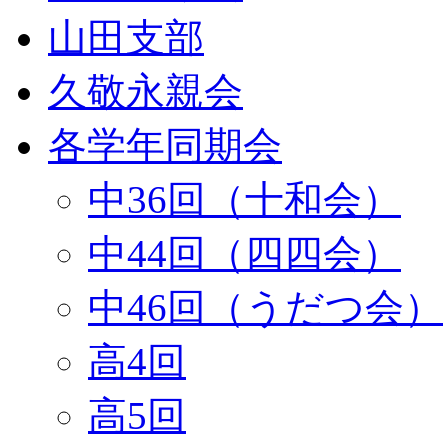
山田支部
久敬永親会
各学年同期会
中36回（十和会）
中44回（四四会）
中46回（うだつ会）
高4回
高5回